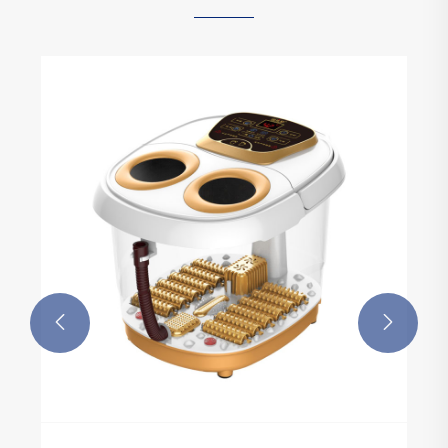
La structure principale de la machine à laver
les chaussures
Voir plus >>

