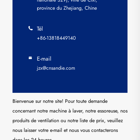
province du Zhejiang, Chine
Tél

+86-13818449140
E-mail

jzx@cnsandie.com
Bienvenue sur notre site! Pour toute demande
concernant notre machine à laver, notre essoreuse, nos
produits de ventilation ou notre liste de prix, veuillez
nous laisser votre e-mail et nous vous contacterons
dans les 24 heures.