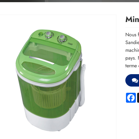
Min
Nous f
Sandie
machin
pays. 
terme 
F