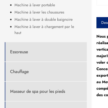
Machine à laver portable
Machine à laver les chaussures
Machine à laver à double baignoire
Desc
Machine à laver à chargement par le
haut
Nous p
réalis
vertic
Essoreuse
majori
voler 
Conces
Chauffage
export
au Moy
compét
Masseur de spa pour les pieds
des co