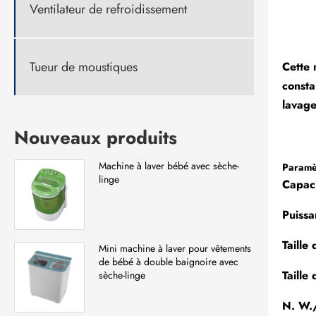
Ventilateur de refroidissement
Tueur de moustiques
Cette 
consta
lavage 
Nouveaux produits
Machine à laver bébé avec sèche-
Paramèt
linge
Capaci
Puiss
Taille
Mini machine à laver pour vêtements
de bébé à double baignoire avec
Taill
sèche-linge
N. W.