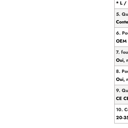
* L /
5. Qu
Conte
6. Po
OEM e
7. fo
Oui, 
8. Po
Oui, 
9. Qu
CE C
10. C
20-35