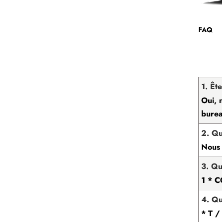
FAQ
1. Êt
Oui, 
burea
2. Qu
Nous 
3. Qu
1 * 
4. Qu
* T /