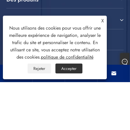
Contactez-nous
X
Nous utilisons des cookies pour vous offrir une
meilleure expérience de navigation, analyser le
SUIVEZ-NOUS
trafic du site et personnaliser le contenu. En
utilisant ce site, vous acceptez notre utilisation
des cookies.
politique de confidentialité
Rejeter
Accepter




Copyright © 2022 CIXI SANDIE ELECTRICAL
APPLIANCE CO., LTD. Machine à laver, essoreuse,
ventilateur de refroidissement à air Tous droits
réservés.